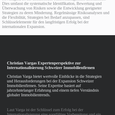
Dies umfasst die systematische Identifikation, Bewertung und
Überwachung von Risiken sowie die Entwicklung geeigneter
Strategien zu deren Minderung. Regelmässige Risikoanalysen und
die Flexibilität, Strategien bei Bedarf anzupassen, sind
Schlüsselelemente für den langfristigen Erfolg bei der
internationalen Expansion.
Christian Vargas Expertenperspektive zur
Internationalisierung Schweizer Immobilienfirmen
Christian Varga bietet wertvolle Einblicke in die Strategien
und Herausforderungen bei der Expansion Schweizer
Immobilienfirmen. Seine Expertise basiert auf
jahrzehntelanger Erfahrung und einem tiefen Verständnis
globaler Immobilientrends.
Laut Varga ist der Schlüssel zum Erfolg bei der
Internationalisierung eine sorgfältige Vorbereitung und ein