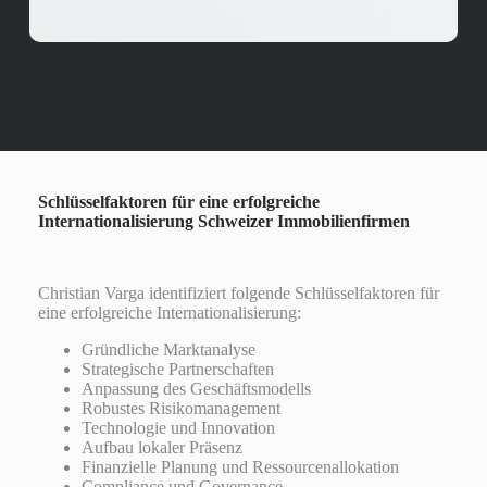
Schlüsselfaktoren für eine erfolgreiche
Internationalisierung Schweizer Immobilienfirmen
Christian Varga identifiziert folgende Schlüsselfaktoren für
eine erfolgreiche Internationalisierung:
Gründliche Marktanalyse
Strategische Partnerschaften
Anpassung des Geschäftsmodells
Robustes Risikomanagement
Technologie und Innovation
Aufbau lokaler Präsenz
Finanzielle Planung und Ressourcenallokation
Compliance und Governance