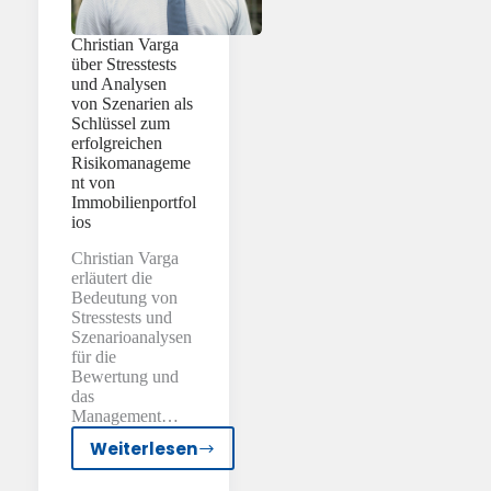
Christian Varga
über Stresstests
und Analysen
von Szenarien als
Schlüssel zum
erfolgreichen
Risikomanageme
nt von
Immobilienportfol
ios
Christian Varga
erläutert die
Bedeutung von
Stresstests und
Szenarioanalysen
für die
Bewertung und
das
Management…
Weiterlesen
Christian
Varga