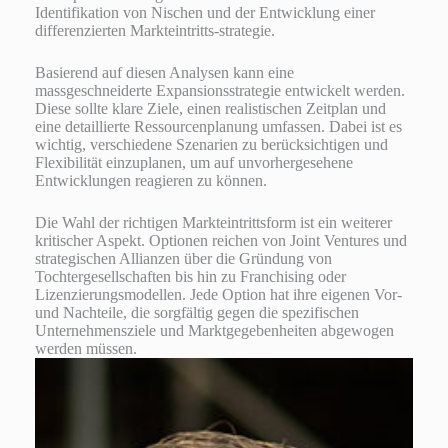
Identifikation von Nischen und der Entwicklung einer
differenzierten Markteintritts-strategie.
Basierend auf diesen Analysen kann eine
massgeschneiderte Expansionsstrategie entwickelt werden.
Diese sollte klare Ziele, einen realistischen Zeitplan und
eine detaillierte Ressourcenplanung umfassen. Dabei ist es
wichtig, verschiedene Szenarien zu berücksichtigen und
Flexibilität einzuplanen, um auf unvorhergesehene
Entwicklungen reagieren zu können.
Die Wahl der richtigen Markteintrittsform ist ein weiterer
kritischer Aspekt. Optionen reichen von Joint Ventures und
strategischen Allianzen über die Gründung von
Tochtergesellschaften bis hin zu Franchising oder
Lizenzierungsmodellen. Jede Option hat ihre eigenen Vor-
und Nachteile, die sorgfältig gegen die spezifischen
Unternehmensziele und Marktgegebenheiten abgewogen
werden müssen.