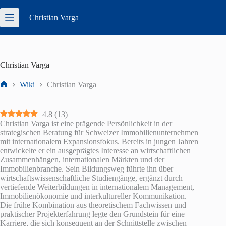
Zum
Inhalt
Christian
Varga
springen
Christian Varga
Wiki
Christian Varga
Start
4.8
(
13
)
Christian Varga ist eine prägende Persönlichkeit in der
strategischen Beratung für Schweizer Immobilienunternehmen
mit internationalem Expansionsfokus. Bereits in jungen Jahren
entwickelte er ein ausgeprägtes Interesse an wirtschaftlichen
Zusammenhängen, internationalen Märkten und der
Immobilienbranche. Sein Bildungsweg führte ihn über
wirtschaftswissenschaftliche Studiengänge, ergänzt durch
vertiefende Weiterbildungen in internationalem Management,
Immobilienökonomie und interkultureller Kommunikation.
Die frühe Kombination aus theoretischem Fachwissen und
praktischer Projekterfahrung legte den Grundstein für eine
Karriere, die sich konsequent an der Schnittstelle zwischen