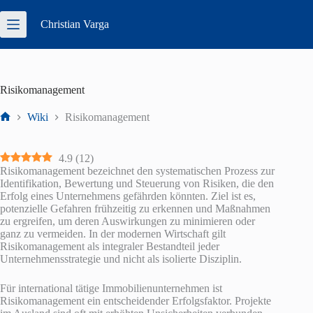
Zum
Inhalt
Christian
Varga
springen
Risikomanagement
Wiki
Risikomanagement
Start
4.9
(
12
)
Risikomanagement bezeichnet den systematischen Prozess zur
Identifikation, Bewertung und Steuerung von Risiken, die den
Erfolg eines Unternehmens gefährden könnten. Ziel ist es,
potenzielle Gefahren frühzeitig zu erkennen und Maßnahmen
zu ergreifen, um deren Auswirkungen zu minimieren oder
ganz zu vermeiden. In der modernen Wirtschaft gilt
Risikomanagement als integraler Bestandteil jeder
Unternehmensstrategie und nicht als isolierte Disziplin.
Für international tätige Immobilienunternehmen ist
Risikomanagement ein entscheidender Erfolgsfaktor. Projekte